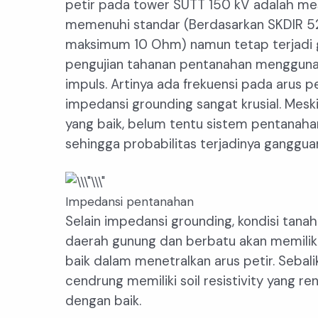
petir pada tower SUTT 150 kV adalah mes
memenuhi standar (Berdasarkan SKDIR 52
maksimum 10 Ohm) namun tetap terjadi ga
pengujian tahanan pentanahan menggunaka
impuls. Artinya ada frekuensi pada arus peti
impedansi grounding sangat krusial. Meski
yang baik, belum tentu sistem pentanahan
sehingga probabilitas terjadinya gangguan 
Impedansi pentanahan
Selain impedansi grounding, kondisi tana
daerah gunung dan berbatu akan memiliki s
baik dalam menetralkan arus petir. Sebal
cendrung memiliki soil resistivity yang r
dengan baik.