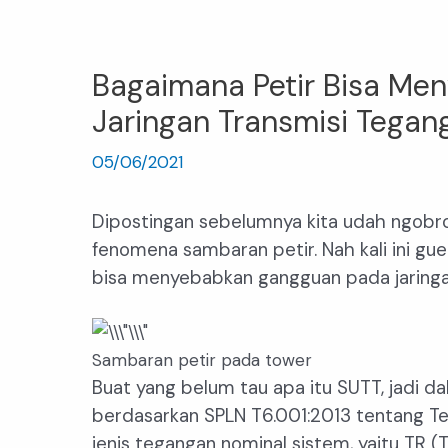
Skip
Post
to
navigation
content
Bagaimana Petir Bisa M
Jaringan Transmisi Tegan
05/06/2021
Dipostingan sebelumnya kita udah ngobrol
fenomena sambaran petir. Nah kali ini g
bisa menyebabkan gangguan pada jaringan
Sambaran petir pada tower
Buat yang belum tau apa itu SUTT, jadi dal
berdasarkan SPLN T6.001:2013 tentang T
jenis tegangan nominal sistem, yaitu TR