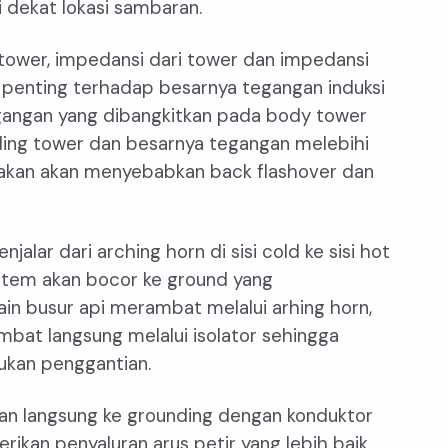
 dekat lokasi sambaran.
tower, impedansi dari tower dan impedansi
r penting terhadap besarnya tegangan induksi
egangan yang dibangkitkan pada body tower
ding tower dan besarnya tegangan melebihi
or makan akan menyebabkan back flashover dan
njalar dari arching horn di sisi cold ke sisi hot
stem akan bocor ke ground yang
n busur api merambat melalui arhing horn,
ambat langsung melalui isolator sehingga
kukan penggantian.
n langsung ke grounding dengan konduktor
an penyaluran arus petir yang lebih baik.