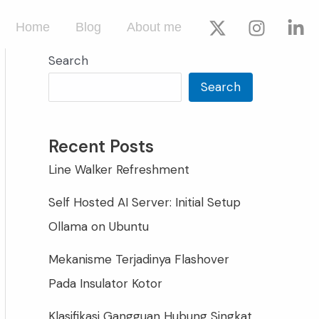
Home
Blog
About me
Search
Search
Recent Posts
Line Walker Refreshment
Self Hosted AI Server: Initial Setup
Ollama on Ubuntu
Mekanisme Terjadinya Flashover
Pada Insulator Kotor
Klasifikasi Gangguan Hubung Singkat