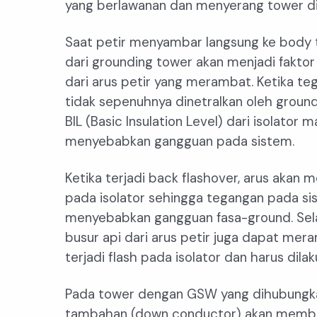
yang berlawanan dan menyerang tower di
Saat petir menyambar langsung ke body 
dari grounding tower akan menjadi fakto
dari arus petir yang merambat. Ketika t
tidak sepenuhnya dinetralkan oleh groun
BIL (Basic Insulation Level) dari isolat
menyebabkan gangguan pada sistem.
Ketika terjadi back flashover, arus akan me
pada isolator sehingga tegangan pada si
menyebabkan gangguan fasa-ground. Selai
busur api dari arus petir juga dapat mer
terjadi flash pada isolator dan harus dila
Pada tower dengan GSW yang dihubungka
tambahan (down conductor) akan memberik