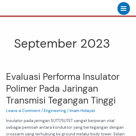
Skip
Main
to
Menu
content
September 2023
Evaluasi Performa Insulator
Evaluasi
Performa
Polimer Pada Jaringan
Insulator
Polimer
Transmisi Tegangan Tinggi
Pada
Jaringan
Leave a Comment
/
Engineering
/
Imam Hidayat
Transmisi
Tegangan
Insulator pada jaringan SUTT/SUTET sangat berperan vital
Tinggi
sebagai pemisah antara konduktor yang bertegangan dengan
crossarm yang terhubung ke ground melalui body tower. Selain