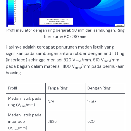
Profil insulator dengan ring berjarak 50 mm dari sambungan. Ring
berukuran 60×280 mm.
Hasilnya adalah terdapat penurunan medan listrik yang
signifikan pada sambungan antara rubber dengan end fitting
(interface) sehingga menjadi 520 V
/mm. 510 V
/mm
rms
rms
pada bagian dalam material. 1100 V
/mm pada permukaan
rms
housing.
Profil
Tanpa Ring
Dengan Ring
Medan listrik pada
N/A
1350
ring (V
/mm)
rms
Medan listrik pada
interface
3625
520
(V
/mm)
rms