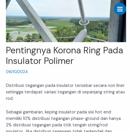
Skip
Post
Main
to
navigation
Menu
content
Pentingnya Korona Ring Pada
Insulator Polimer
06/10/2024
Distribusi tegangan pada insulator tersebar secara non liner
sehingga terdapat variasi tegangan di sepanjang string atau
rod.
Sebagai gambaran, keping insulator pada sisi hot end
memiliki 10% distribusi tegangan phase-ground dan hanya
2% distribusi tegangan pada titik tengah string/rod
insulator. Jika distribusi tegangan tidak terkendali dan