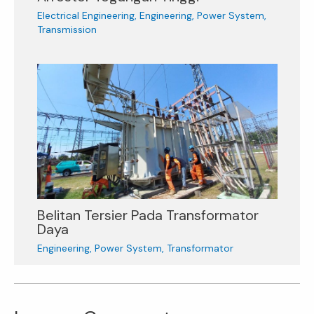
Electrical Engineering
,
Engineering
,
Power System
,
Transmission
Belitan Tersier Pada Transformator
Daya
Engineering
,
Power System
,
Transformator